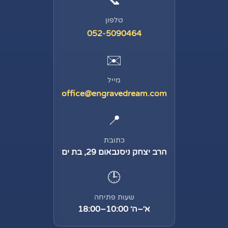
📞
טלפון
052-5090464
✉️
מייל
office@engravedream.com
📍
כתובת
הרב יצחק ניסנבאום 29, בת ים
🕒
שעות פתיחה
א׳–ה׳ 10:00–18:00