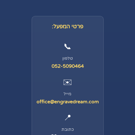
פרטי המפעל:
📞
טלפון
052-5090464
✉️
מייל
office@engravedream.com
📍
כתובת