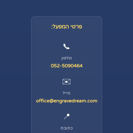
פרטי המפעל:
📞
טלפון
052-5090464
✉️
מייל
office@engravedream.com
📍
כתובת